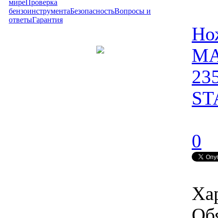
мире
Проверка
бензоинструмента
Безопасность
Вопросы и
ответы
Гарантия
Но
MA
23
ST
0
Ха
Об