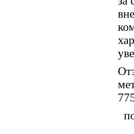
за 
вн
ко
хар
ув
От
ме
77
п