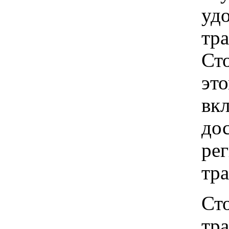
удо
тр
Ст
это
вкл
до
рег
тр
Ст
тр