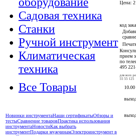
оборудование
Цена:
2
Садовая техника
код зак
Станки
Добав
сравн
Ручной инструмент
Печат
Консул
Климатическая
прием з
по тел
техника
495
221
для всех р
55 55 125
Все Товары
10.00
выхо
выхо
Новинки инструмента
Наши сертификаты
Обзоры и
тесты
Сравнение товаров
Практика использования
инструмента
Новости
Как выбрать
инструмент
Подарки мужчинам
Электроинструмент в