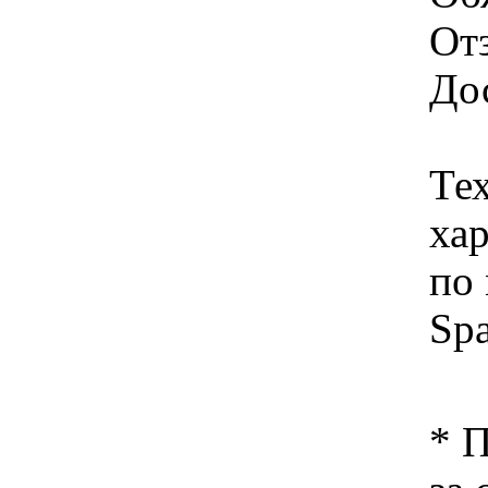
От
Дос
Те
ха
по
Spa
* 