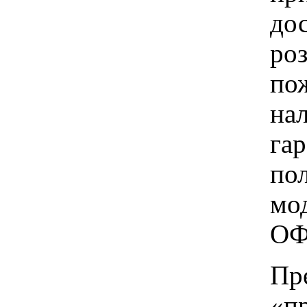
до
ро
пож
на
га
по
мо
ОФ
Пр
«п