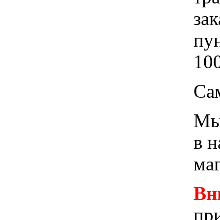
зак
пу
100
Са
Мы 
в 
ма
Вн
при