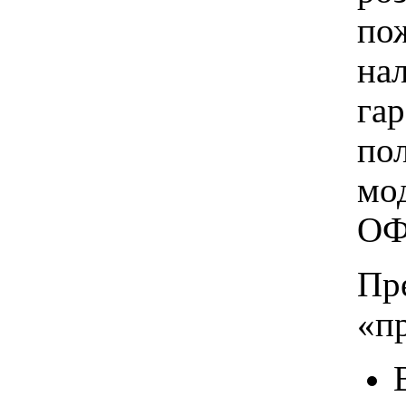
пож
на
га
по
мо
ОФ
Пр
«п