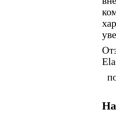
вн
ко
хар
ув
От
El
п
На