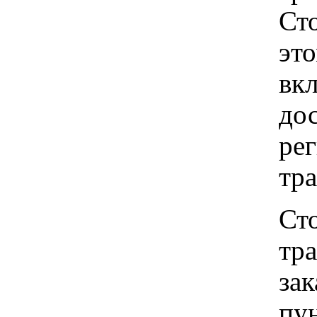
Ст
это
вкл
до
рег
тр
Ст
тр
зак
пу