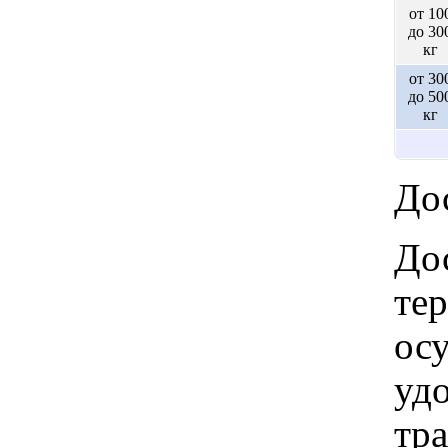
от 10
до 30
кг
от 30
до 50
кг
Дос
Дос
те
ос
удо
тр