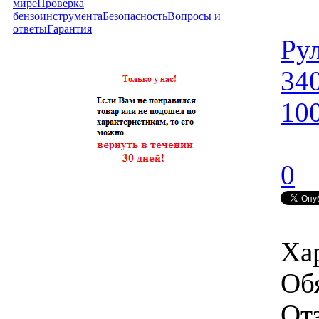
мире
Проверка
бензоинструмента
Безопасность
Вопросы и
ответы
Гарантия
Ру
34
10
0
Ха
Об
От