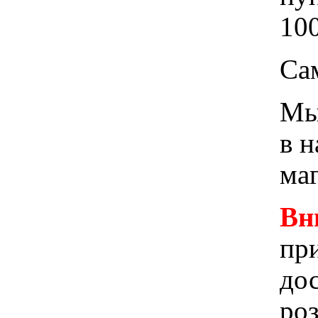
100
Са
Мы 
в 
ма
Вн
при
до
ро