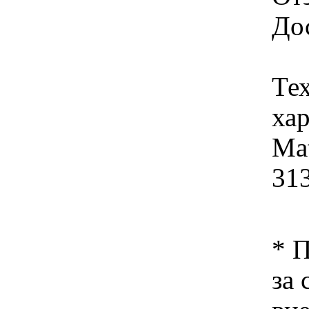
Дос
Те
хар
Mat
31
* 
за 