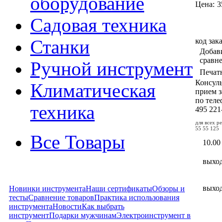
оборудование
Цена:
3
Садовая техника
код зак
Станки
Добав
сравн
Ручной инструмент
Печат
Консул
Климатическая
прием з
по тел
техника
495
221
для всех р
55 55 125
Все Товары
10.00
выхо
выхо
Новинки инструмента
Наши сертификаты
Обзоры и
тесты
Сравнение товаров
Практика использования
инструмента
Новости
Как выбрать
инструмент
Подарки мужчинам
Электроинструмент в